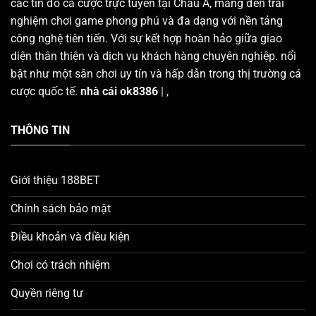
các tín đồ cá cược trực tuyến tại Châu Á, mang đến trải
nghiệm chơi game phong phú và đa dạng với nền tảng
công nghệ tiên tiến. Với sự kết hợp hoàn hảo giữa giao
diện thân thiện và dịch vụ khách hàng chuyên nghiệp. nổi
bật như một sân chơi uy tín và hấp dẫn trong thị trường cá
cược quốc tế.
nhà cái ok8386
|
,
THÔNG TIN
Giới thiệu 188BET
Chính sách bảo mật
Điều khoản và điều kiện
Chơi có trách nhiệm
Quyền riêng tư