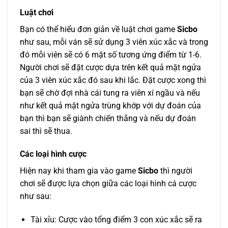
Luật chơi
Bạn có thể hiểu đơn giản về luật chơi game
Sicbo
như sau, mỗi ván sẽ sử dụng 3 viên xúc xắc và trong
đó mỗi viên sẽ có 6 mặt số tương ứng điểm từ 1-6.
Người chơi sẽ đặt cược dựa trên kết quả mặt ngửa
của 3 viên xúc xắc đó sau khi lắc. Đặt cược xong thì
bạn sẽ chờ đợi nhà cái tung ra viên xí ngầu và nếu
như kết quả mặt ngửa trùng khớp với dự đoán của
bạn thì bạn sẽ giành chiến thắng và nếu dự đoán
sai thì sẽ thua.
Các loại hình cược
Hiện nay khi tham gia vào game
Sicbo
thì người
chơi sẽ được lựa chọn giữa các loại hình cá cược
như sau:
Tài xỉu: Cược vào tổng điểm 3 con xúc xắc sẽ ra