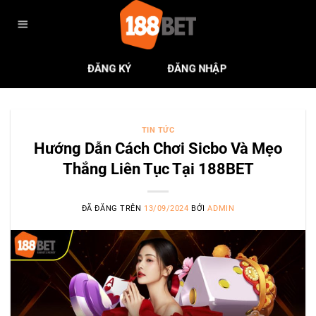
Chuyển
đến
nội
dung
ĐĂNG KÝ
ĐĂNG NHẬP
TIN TỨC
Hướng Dẫn Cách Chơi Sicbo Và Mẹo
Thắng Liên Tục Tại 188BET
ĐÃ ĐĂNG TRÊN
13/09/2024
BỞI
ADMIN