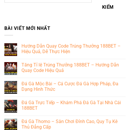
KIẾM
BÀI VIẾT MỚI NHẤT
Hướng Dẫn Quay Code Trúng Thưởng 188BET –
Hiệu Quả, Dễ Thực Hiện
Tăng Tỉ lệ Trúng Thưởng 188BET – Hướng Dẫn
Quay Code Hiệu Quả
Đá Gà Mộc Bài – Cá Cược Đá Gà Hợp Pháp, Đa
Dạng Hình Thức
Đá Gà Trực Tiếp – Khám Phá Đá Gà Tại Nhà Cái
188BET
Đá Gà Thomo – Sân Chơi Đỉnh Cao, Quy Tụ Kê
Thủ Đẳng Cấp