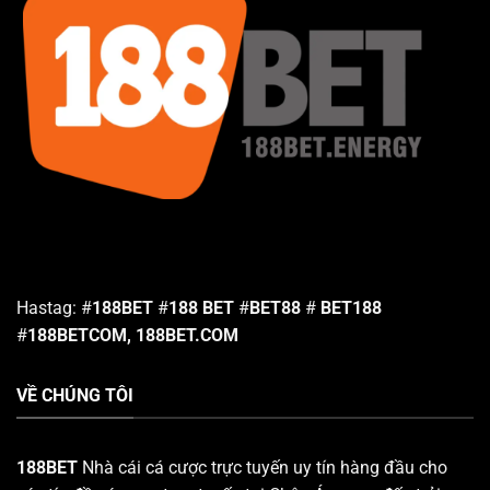
Hastag: #
188BET
#
188 BET
#
BET88
#
BET188
#
188BETCOM,
188BET.COM
VỀ CHÚNG TÔI
188BET
Nhà cái cá cược trực tuyến uy tín hàng đầu cho